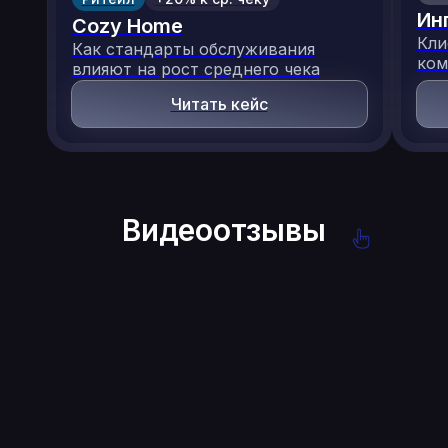
Запатентованное
Система, платформы
Ин
Cozy Home
российское
и инфраструктура —
Кли
Как стандарты обслуживания
программное
собственность
ком
влияют на рост среднего чека
обеспечение
SteadyControl
Читать кейс
Запатентованное
российское
Видеоотзывы
программное
обеспечение
Собственное
импортонезависимое
производство
оборудования