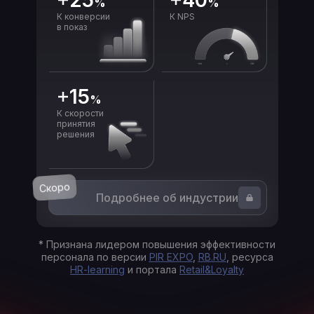
25
40
%
%
К конверсии
К NPS
в показ
15
%
К скорости
принятия
решения
Скоро
Подробнее об индустрии
* Признана лидером повышения эффективности
персонала по версии
PIR EXPO
,
RB.RU
, ресурса
HR-learning
и портала
Retail&Loyalty