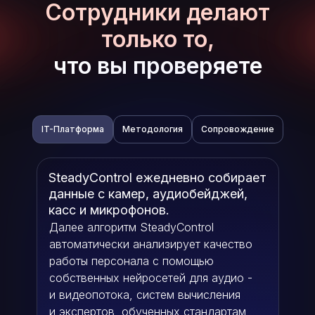
Сотрудники делают
только то,
что вы проверяете
IT-Платформа
Методология
Сопровождение
SteadyControl ежедневно собирает
SteadyControl владеет полным
данные с камер, аудиобейджей,
набором инструментов для роста
касс и микрофонов.
соблюдения бизнес-процессов:
Системный менеджмент
Далее алгоритм SteadyControl
Мотивационные программы
автоматически анализирует качество
Планирование и KPI
работы персонала с помощью
База конверсионных критериев
собственных нейросетей для аудио -
Планы адаптации новых
и видеопотока, систем вычисления
сотрудников
и экспертов, обученных стандартам