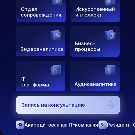
Отдел
Искусственный
сопровождения
интеллект
Бизнес-
Видеоаналитика
процессы
IT-
Аудиоаналитика
платформа
Запись на консультацию
Аккредитованная IT-компания
Резидент 