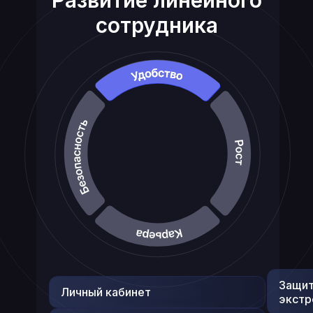
Развитие линейного
Проверка качества отработки
приведённого трафика
сотрудника
Защит
Личный кабинет
экстр