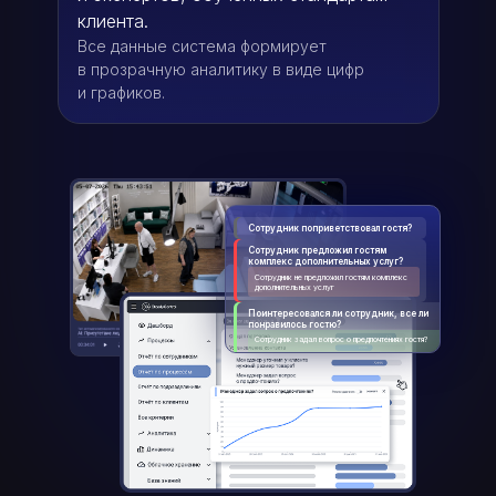
клиента.
Все данные система формирует
в прозрачную аналитику в виде цифр
и графиков.
90
100
+
%
%
соблюдение
исполнение трудовой
регламентов
и кассовой дисциплины
Сотрудник поприветствовал гостя?
Сотрудник предложил гостям
комплекс дополнительных услуг?
Сотрудник не предложил гостям комплекс
дополнительных услуг
Поинтересовался ли сотрудник, все ли
понравилось гостю?
Сотрудник задал вопрос о предпочтениях гостя?