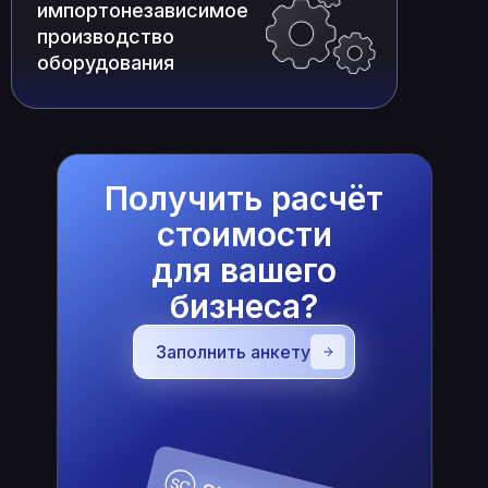
импортонезависимое
производство
оборудования
Получить расчёт
стоимости
Работа с основными
для вашего
государственными
языками
бизнеса?
Заполнить анкету
Работа с основными
государственными
языками