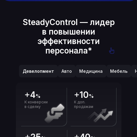
SteadyControl — лидер
в повышении
эффективности
персонала
*
Девелопмент
Авто
Медицина
Мебель
Девелопмент
Авто
Медицина
Мебель
4
10
%
%
К конверсии
К доп.
в сделку
продажам