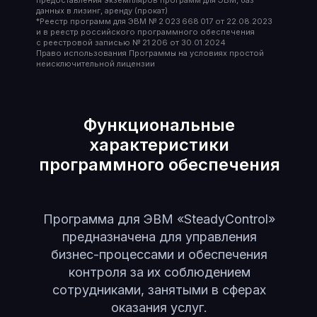
предоставления экземпляров программ для ЭВМ, баз
данных в лизинг, аренду (прокат)
*Реестр программ для ЭВМ № 2 023 668 017 от 22.08.2023
и в реестр российского программного обеспечения
с реестровой записью № 21 206 от 30.01.2024
Право использования Программы на условиях простой
неисключительной лицензии
Функциональные
характеристики
программного обеспечения
Программа для ЭВМ «SteadyControl»
предназначена для управления
бизнес-процессами и обеспечения
контроля за их соблюдением
сотрудниками, занятыми в сферах
оказания услуг.