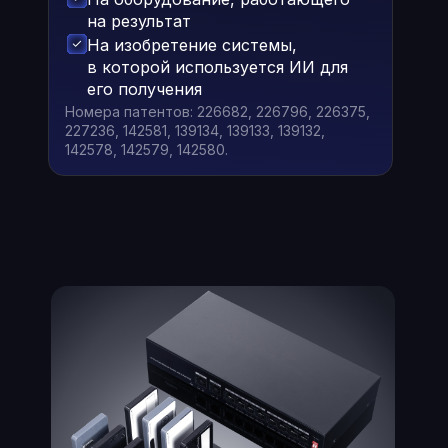
на результат
На изобретение системы,
в которой используется ИИ для
его получения
Номера патентов: 226682, 226796, 226375,
227236, 142581, 139134, 139133, 139132,
142578, 142579, 142580.