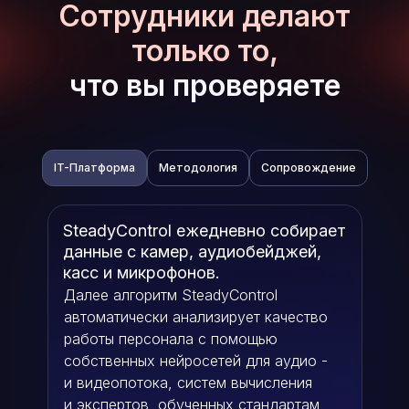
Сотрудники делают
только то,
что вы проверяете
IT-Платформа
Методология
Сопровождение
SteadyControl ежедневно собирает
SteadyControl владеет полным
данные с камер, аудиобейджей,
набором инструментов для роста
касс и микрофонов.
соблюдения бизнес-процессов:
Системный менеджмент
Далее алгоритм SteadyControl
Мотивационные программы
автоматически анализирует качество
Планирование и KPI
работы персонала с помощью
База конверсионных критериев
собственных нейросетей для аудио -
Планы адаптации новых
и видеопотока, систем вычисления
сотрудников
и экспертов, обученных стандартам