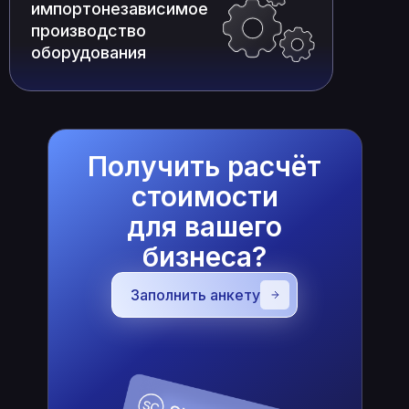
импортонезависимое
производство
оборудования
Получить расчёт
стоимости
Работа с основными
для вашего
государственными
языками
бизнеса?
Заполнить анкету
Работа с основными
государственными
языками