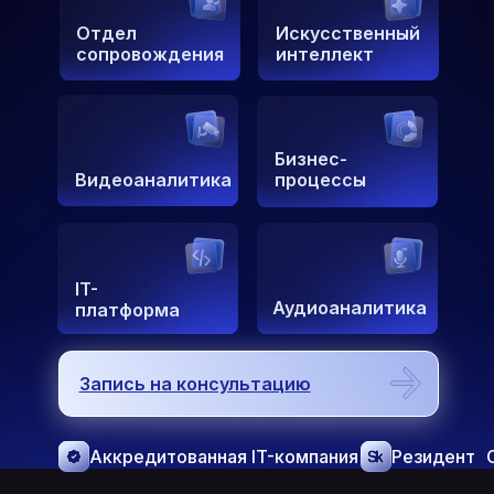
Отдел
Искусственный
сопровождения
интеллект
Бизнес-
Видеоаналитика
процессы
IT-
Аудиоаналитика
платформа
Запись на консультацию
Аккредитованная IT-компания
Резидент 