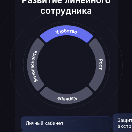
Развитие линейного
Проверка качества отработки
приведённого трафика
сотрудника
Защит
Личный кабинет
экстр