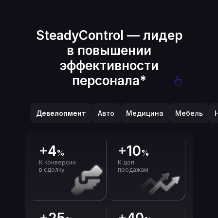
SteadyControl — лидер
в повышении
эффективности
персонала
*
Девелопмент
Авто
Медицина
Мебель
Девелопмент
Авто
Медицина
Мебель
4
10
%
%
К конверсии
К доп.
в сделку
продажам