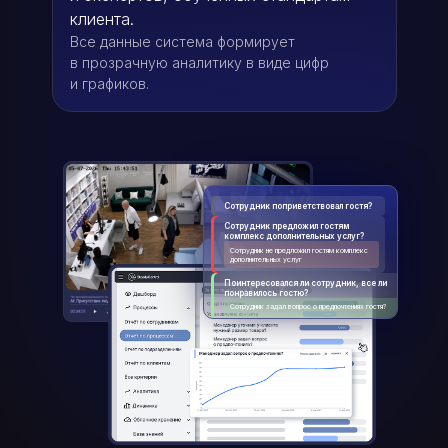
клиента.
Все данные система формирует
в прозрачную аналитику в виде цифр
и графиков.
90
100
+
%
%
соблюдение
исполнение трудовой
регламентов
и кассовой дисциплины
Сотрудник поприветствовал гостя?
Сотрудник предложил гостям
комплекс дополнительных услуг?
Сотрудник не предложил гостям комплекс
дополнительных услуг
Поинтересовался ли сотрудник, все ли
понравилось гостю?
Сотрудник задал вопрос о предпочтениях гостя?