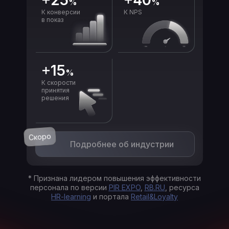
25
40
%
%
К конверсии
К NPS
в показ
15
%
К скорости
принятия
решения
Скоро
Подробнее об индустрии
* Признана лидером повышения эффективности
персонала по версии
PIR EXPO
,
RB.RU
, ресурса
HR-learning
и портала
Retail&Loyalty