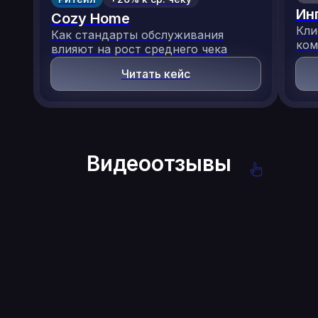
Запатентованное
Система, платформы
Ин
Cozy Home
российское
и инфраструктура —
Кли
Как стандарты обслуживания
программное
собственность
ком
влияют на рост среднего чека
обеспечение
SteadyControl
Читать кейс
Запатентованное
российское
Видеоотзывы
программное
обеспечение
Собственное
импортонезависимое
производство
оборудования