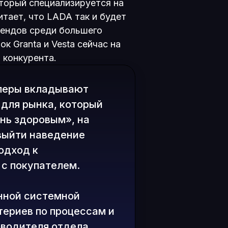
торый специализируется на
итает, что LADA так и будет
рендов среди большего
к Granta и Vesta сейчас на
 конкурента.
леры вкладывают
 для рынка, который
ень здоровым», на
выйти наведение
одход к
с покупателем.
нной системной
териев по процессам и
оводителя отдела