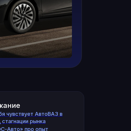
жание
бя чувствует АвтоВАЗ в
 стагнации рынка
С-Авто» про опыт