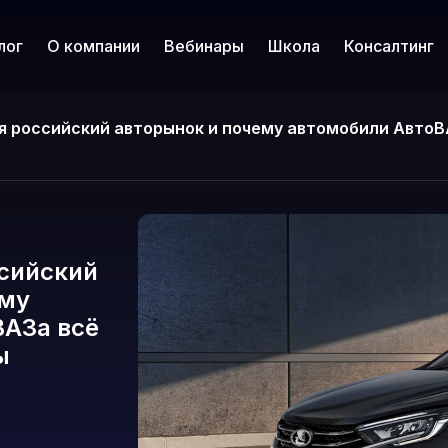
лог
О компании
Вебинары
Школа
Консалтинг
я российский авторынок и почему автомобили АвтоВ
ссийский
ему
ВАЗа всё
ы