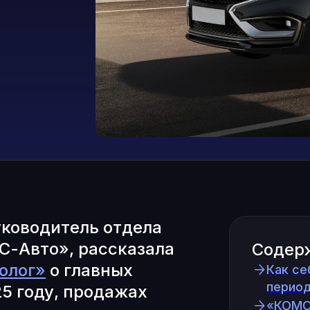
уководитель отдела
С-Авто», рассказала
Содер
олог»
о главных
Как се
период
25 году, продажах
«КОМО