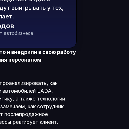
дут выигрывать у тех,
лает.
одов
т автобизнеса
о и внедрили в свою работу
ния персоналом
проанализировать, как
е автомобилей LADA.
тику, а также технологии
 замечаем, как сотрудник
ёт послепродажное
ессы реагирует клиент.