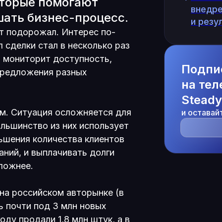
которые помогают
внедре
шать бизнес-процесс.
и резу
т подорожал. Интерес по-
 сделки стал в несколько раз
о мониторит доступность,
Подпи
предложения разных
на те
Steady
м. Ситуация осложняется для
и оставай
ольшинство из них использует
ьшения количества клиентов
ний, и выплачивать долги
ложнее.
 на российском авторынке (в
ь почти под 3 млн новых
оду продали 1,8 млн штук, а в