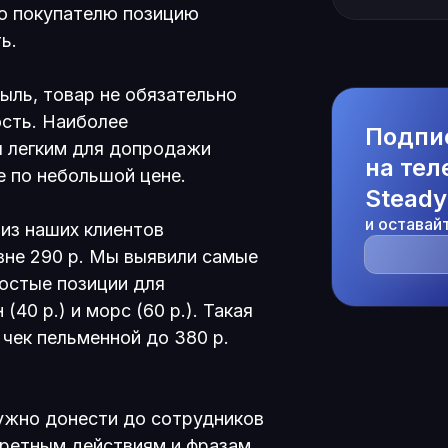
ую покупателю позицию
ть.
ль, товар не обязательно
сть. Наиболее
Подпи
я легким для допродажи
на тел
е по небольшой цене.
Steady
и оставай
 из наших клиентов
вне 290 р. Мы выявили самые
остые позиции для
 (40 р.) и морс (60 р.). Такая
чек пельменной до 380 р.
ужно донести до сотрудников
ретным действиям и фразам,