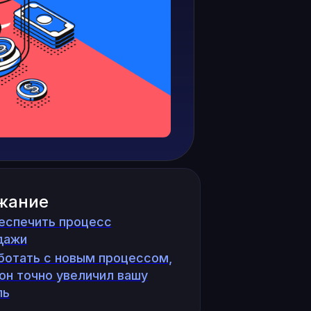
жание
еспечить процесс
дажи
ботать с новым процессом,
он точно увеличил вашу
ль