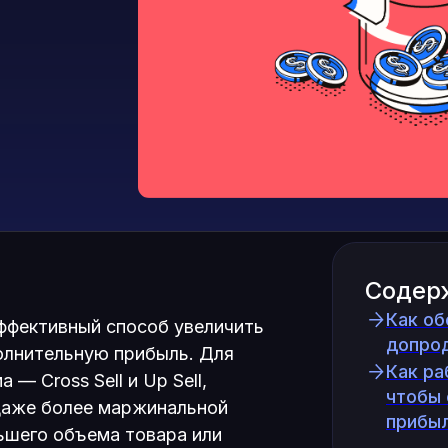
Содер
Как об
ффективный способ увеличить
допро
олнительную прибыль. Для
Как ра
 — Cross Sell и Up Sell,
чтобы 
одаже более маржинальной
прибы
ьшего объема товара или