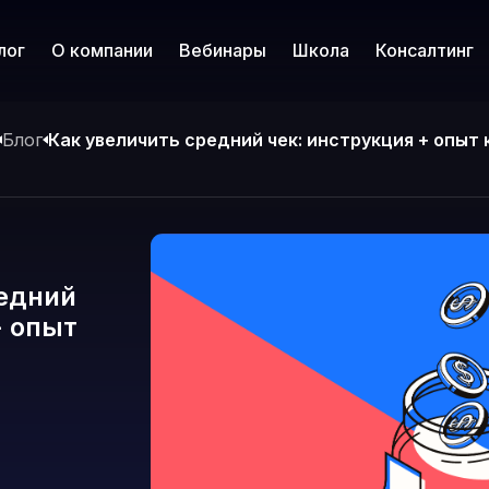
лог
О компании
Вебинары
Школа
Консалтинг
Блог
Как увеличить средний чек: инструкция + опыт
редний
+ опыт